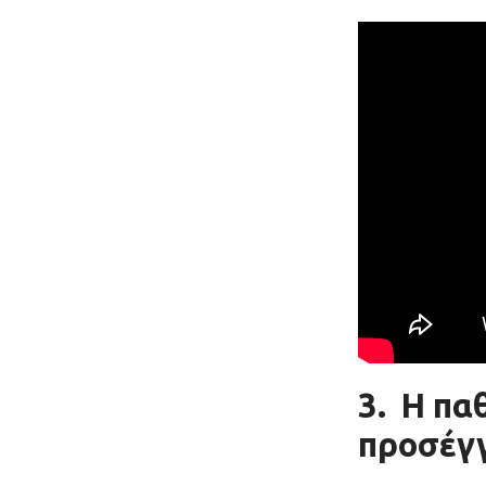
3.
Η παθ
προσέγγ