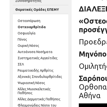
Συννοσηρότητες
ΔΙΑΛΕΞ
Θεματικές Ομάδες ΕΠΕΜΥ
«Οστεοα
Οστεοπόρωση
Οστεοαρθρίτιδα
προσέγ
Οσφυαλγία
Πόνος
Προεδρ
Ουρική Νόσος
Μηνόπο
Αυτοάνοσα Νοσήματα
Συστηματικές Αγγειίτιδες
Ομιλητή
ΣΕΛ
Ρευματοειδής Αρθρίτις
Σαρόπο
Αξονικές Σπονδυλαρθρίτιδες
Ψωριασική Νόσος
Ορθοπαι
Άλλες Μυοσκελετικές
Παθήσεις
Αθήνα
Άλλες Δερματικές Παθήσεις
Φλεγμονώδεις Νόσοι του