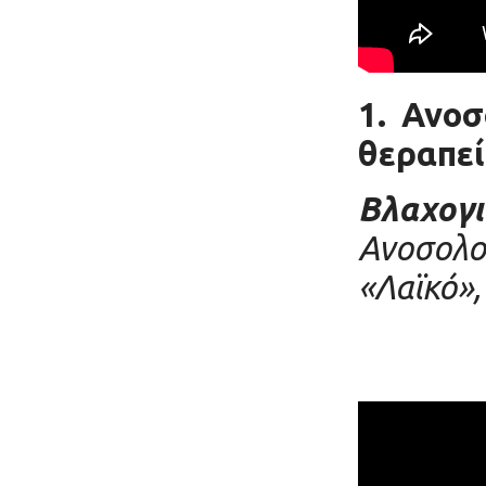
1.
Ανοσ
θεραπεί
Βλαχογ
Ανοσολογ
«Λαϊκό»