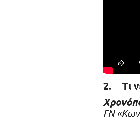
2.
Τι 
Χρονόπο
ΓΝ «Κων