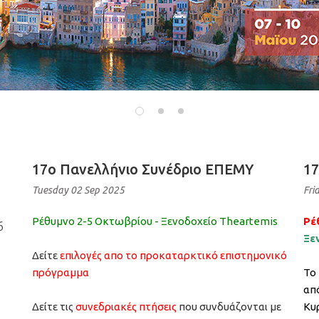
17ο Πανελλήνιο Συνέδριο ΕΠΕΜΥ
17
Tuesday 02 Sep 2025
Fri
Ρέθυμνο 2-5 Οκτωβρίου - Ξενοδοχείο Theartemis
Ρέ
6
Ξε
Δείτε
επιλογές απο το προκαταρκτικό επιστημονικό
πρόγραμμα
To 
απ
Δείτε τις
συνεδριακές πτήσεις
που συνδυάζονται με
Κυ