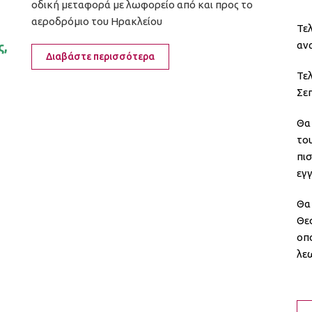
οδική μεταφορά με λωφορείο από και προς το
αεροδρόμιο του Ηρακλείου
Τε
ανα
ς,
Διαβάστε περισσότερα
Τε
Σε
Θα
το
πι
εγ
Θα
Θεσ
οπο
λε