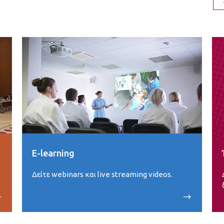
E-learning
Δείτε webinars και live streaming videos.