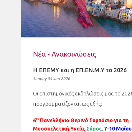
Νέα - Ανακοινώσεις
Η ΕΠΕΜΥ και η ΕΠ.ΕΝ.Μ.Υ το 2026
Sunday 04 Jan 2026
Οι επιστημονικές εκδηλώσεις μας το 202
προγραμματίζονται ως εξής:
ο
6
Πανελλήνιο Θερινό Συμπόσιο για τη
Μυοσκελετική Υγεία,
Σύρος,
7-10 Μαϊου